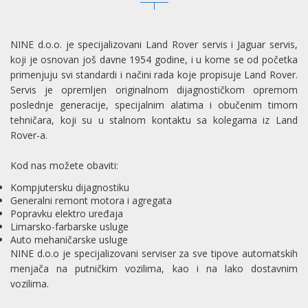
NINE d.o.o. je specijalizovani
Land Rover servis
i
Jaguar servis
,
koji je osnovan još davne 1954 godine, i u kome se od početka
primenjuju svi standardi i načini rada koje propisuje Land Rover.
Servis je opremljen originalnom dijagnostičkom opremom
poslednje generacije, specijalnim alatima i obučenim timom
tehničara, koji su u stalnom kontaktu sa kolegama iz Land
Rover-a.
Kod nas možete obaviti:
Kompjutersku dijagnostiku
Generalni remont motora i agregata
Popravku elektro uređaja
Limarsko-farbarske usluge
Auto mehaničarske usluge
NINE d.o.o je specijalizovani
serviser za sve tipove automatskih
menjača
na putničkim vozilima, kao i na lako dostavnim
vozilima.