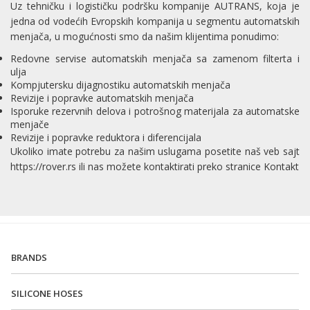
Uz tehničku i logističku podršku kompanije AUTRANS, koja je
jedna od vodećih Evropskih kompanija u segmentu automatskih
menjača, u mogućnosti smo da našim klijentima ponudimo:
Redovne servise automatskih menjača sa zamenom filterta i
ulja
Kompjutersku dijagnostiku automatskih menjača
Revizije i popravke automatskih menjača
Isporuke rezervnih delova i potrošnog materijala za automatske
menjače
Revizije i popravke reduktora i diferencijala
Ukoliko imate potrebu za našim uslugama posetite naš veb sajt
https://rover.rs
ili nas možete kontaktirati preko stranice
Kontakt
BRANDS
SILICONE HOSES
Iveco (54)